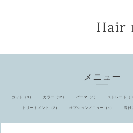
Hair 
メニュー
カット（3）
カラー（12）
パーマ（6）
ストレート（
トリートメント（2）
オプションメニュー（4）
着付