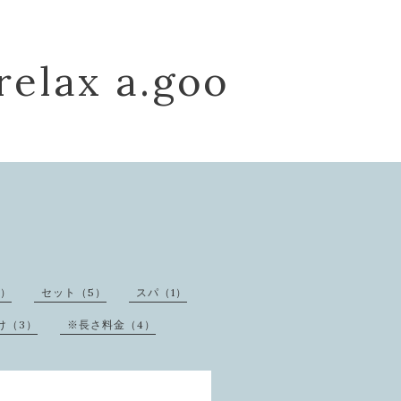
relax a.goo
3）
セット（5）
スパ（1）
け（3）
※長さ料金（4）